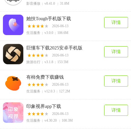
影音播放
v8.41.0
31.8M
|
|
她扶Tough手机版下载
详情
2026-06-13
生活服务
v3.0.0
106.6M
|
|
巨懂车下载2025安卓手机版
详情
2026-06-13
旅游出行
v3.1.8
153.5M
|
|
有柿免费下载赚钱
详情
2026-06-13
生活服务
v12.0.3
127.2M
|
|
印象视界app下载
详情
2026-06-13
生活服务
v4.30.20
100.3M
|
|